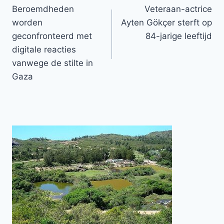
Beroemdheden
Veteraan-actrice
navigatie
worden
Ayten Gökçer sterft op
geconfronteerd met
84-jarige leeftijd
digitale reacties
vanwege de stilte in
Gaza