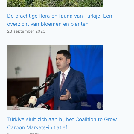
De prachtige flora en fauna van Turkije: Een
overzicht van bloemen en planten
23 september 2023
Türkiye sluit zich aan bij het Coalition to Grow
Carbon Markets-initiatief