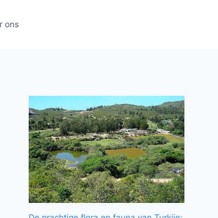
r ons
De prachtige flora en fauna van Turkije: