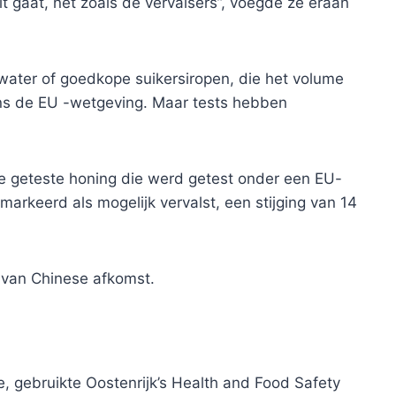
uit gaat, net zoals de vervalsers”, voegde ze eraan
ater of goedkope suikersiropen, die het volume
ns de EU -wetgeving. Maar tests hebben
 geteste honing die werd getest onder een EU-
rkeerd als mogelijk vervalst, een stijging van 14
 van Chinese afkomst.
, gebruikte Oostenrijk’s Health and Food Safety