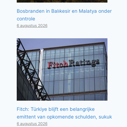
Bosbranden in Balıkesir en Malatya onder
controle
6 augustus 2026
Fitch: Türkiye blijft een belangrijke
emittent van opkomende schulden, sukuk
6 augustus 2026