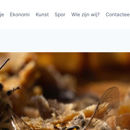
je
Ekonomi
Kunst
Spor
Wie zijn wij?
Contactee