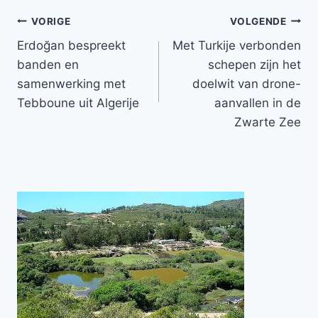
Bericht
VORIGE
VOLGENDE
Erdoğan bespreekt
Met Turkije verbonden
navigatie
banden en
schepen zijn het
samenwerking met
doelwit van drone-
Tebboune uit Algerije
aanvallen in de
Zwarte Zee