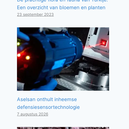
Een overzicht van bloemen en planten
23 september 2023
Aselsan onthult inheemse
defensiesensortechnologie
7 augustus 2026