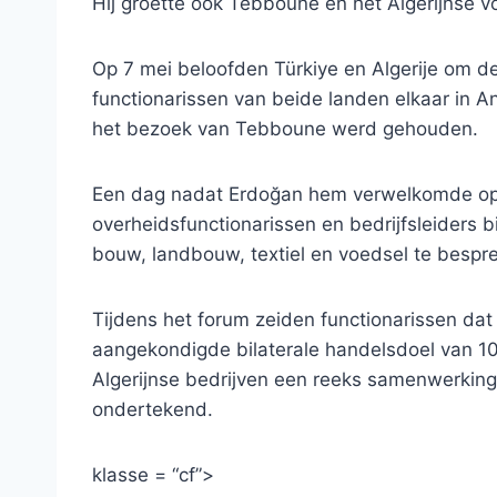
Hij groette ook Tebboune en het Algerijnse vo
Op 7 mei beloofden Türkiye en Algerije om 
functionarissen van beide landen elkaar in 
het bezoek van Tebboune werd gehouden.
Een dag nadat Erdoğan hem verwelkomde o
overheidsfunctionarissen en bedrijfsleiders 
bouw, landbouw, textiel en voedsel te bespr
Tijdens het forum zeiden functionarissen da
aangekondigde bilaterale handelsdoel van 10 
Algerijnse bedrijven een reeks samenwerkin
ondertekend.
klasse = “cf”>