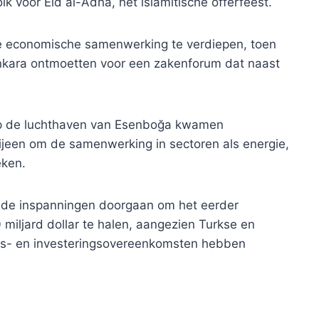
lk voor Eid al-Adha, het islamitische offerfeest.
de economische samenwerking te verdiepen, toen
Ankara ontmoetten voor een zakenforum dat naast
p de luchthaven van Esenboğa kwamen
bijeen om de samenwerking in sectoren als energie,
eken.
t de inspanningen doorgaan om het eerder
miljard dollar te halen, aangezien Turkse en
gs- en investeringsovereenkomsten hebben