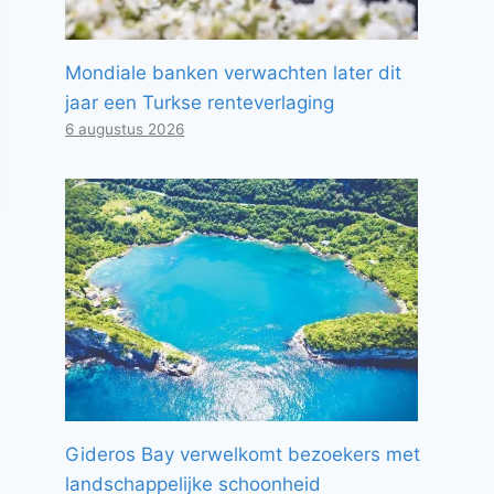
Mondiale banken verwachten later dit
jaar een Turkse renteverlaging
6 augustus 2026
Gideros Bay verwelkomt bezoekers met
landschappelijke schoonheid