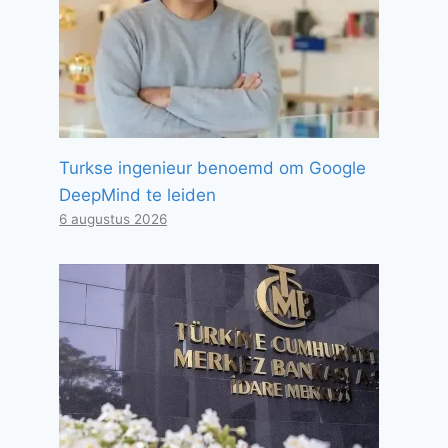
Turkse ingenieur benoemd om Google
DeepMind te leiden
6 augustus 2026