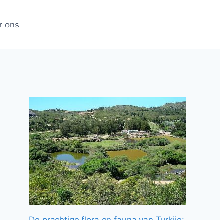
r ons
De prachtige flora en fauna van Turkije: