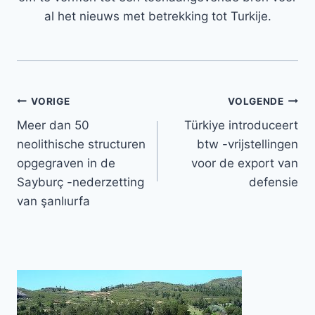
al het nieuws met betrekking tot Turkije.
Bericht
VORIGE
VOLGENDE
Meer dan 50
Türkiye introduceert
navigatie
neolithische structuren
btw -vrijstellingen
opgegraven in de
voor de export van
Sayburç -nederzetting
defensie
van şanlıurfa