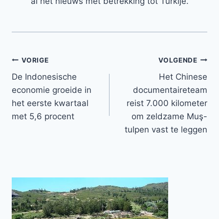
al het nieuws met betrekking tot Turkije.
Bericht
VORIGE
VOLGENDE
De Indonesische
Het Chinese
navigatie
economie groeide in
documentaireteam
het eerste kwartaal
reist 7.000 kilometer
met 5,6 procent
om zeldzame Muş-
tulpen vast te leggen