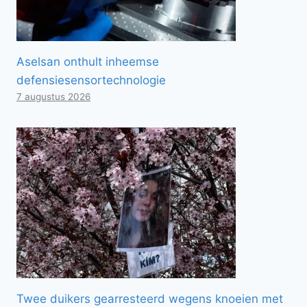
Aselsan onthult inheemse
defensiesensortechnologie
7 augustus 2026
Twee duikers gearresteerd wegens knoeien met