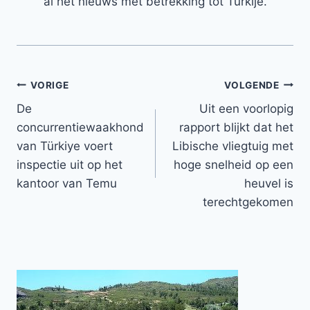
al het nieuws met betrekking tot Turkije.
Bericht
VORIGE
VOLGENDE
De
Uit een voorlopig
navigatie
concurrentiewaakhond
rapport blijkt dat het
van Türkiye voert
Libische vliegtuig met
inspectie uit op het
hoge snelheid op een
kantoor van Temu
heuvel is
terechtgekomen