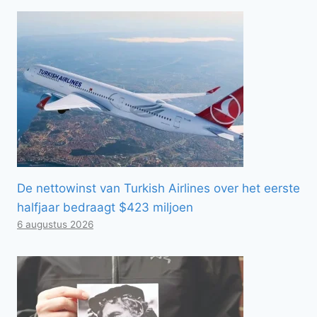
De nettowinst van Turkish Airlines over het eerste
halfjaar bedraagt ​​$423 miljoen
6 augustus 2026