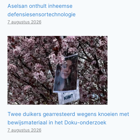
Aselsan onthult inheemse
defensiesensortechnologie
7 augustus 2026
Twee duikers gearresteerd wegens knoeien met
bewijsmateriaal in het Doku-onderzoek
7 augustus 2026