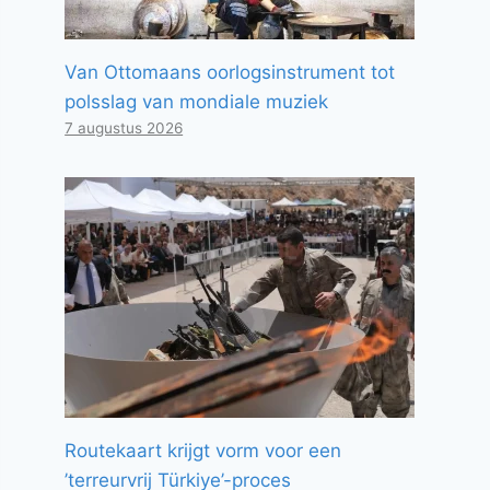
Van Ottomaans oorlogsinstrument tot
polsslag van mondiale muziek
7 augustus 2026
Routekaart krijgt vorm voor een
’terreurvrij Türkiye’-proces