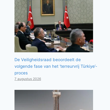
De Veiligheidsraad beoordeelt de
volgende fase van het ‘terreurvrij Türkiye’-
proces
7 augustus 2026