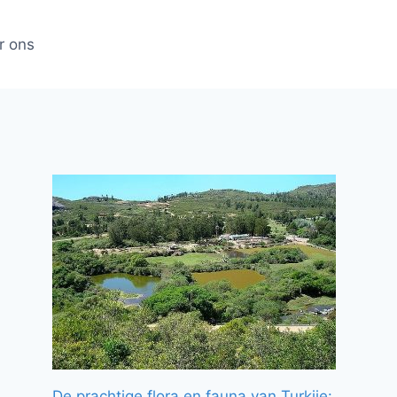
r ons
De prachtige flora en fauna van Turkije: