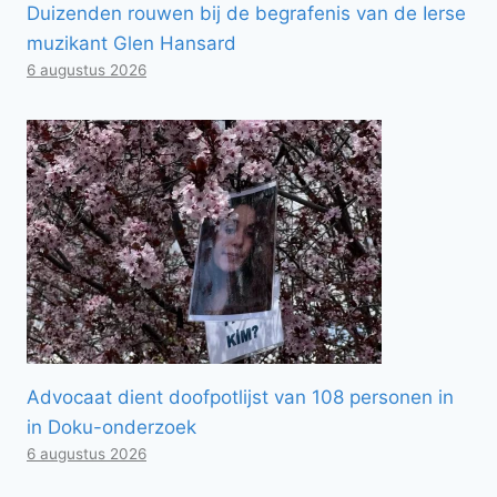
Duizenden rouwen bij de begrafenis van de Ierse
muzikant Glen Hansard
6 augustus 2026
Advocaat dient doofpotlijst van 108 personen in
in Doku-onderzoek
6 augustus 2026