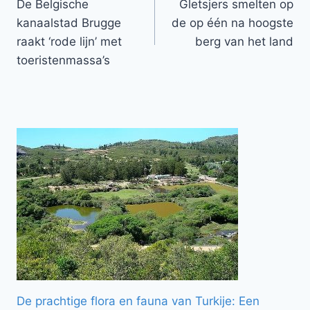
De Belgische
Gletsjers smelten op
navigatie
kanaalstad Brugge
de op één na hoogste
raakt ‘rode lijn’ met
berg van het land
toeristenmassa’s
De prachtige flora en fauna van Turkije: Een