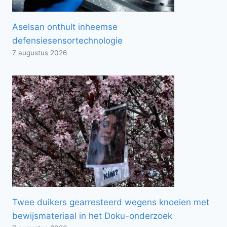
Aselsan onthult inheemse
defensiesensortechnologie
7 augustus 2026
Twee duikers gearresteerd wegens knoeien met
bewijsmateriaal in het Doku-onderzoek