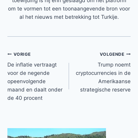
toewijding is hij erin geslaagd om het platform
om te vormen tot een toonaangevende bron voor
al het nieuws met betrekking tot Turkije.
Bericht
VORIGE
VOLGENDE
De inflatie vertraagt ​​
Trump noemt
navigatie
voor de negende
cryptocurrencies in de
opeenvolgende
Amerikaanse
maand en daalt onder
strategische reserve
de 40 procent