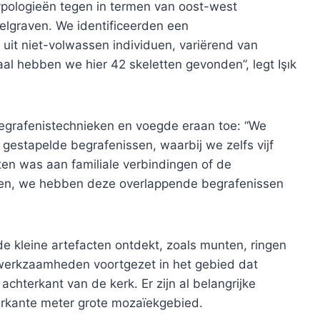
pologieën tegen in termen van oost-west
elgraven. We identificeerden een
uit niet-volwassen individuen, variërend van
aal hebben we hier 42 skeletten gevonden”, legt Işık
egrafenistechnieken en voegde eraan toe: “We
estapelde begrafenissen, waarbij we zelfs vijf
ten was aan familiale verbindingen of de
tsen, we hebben deze overlappende begrafenissen
e kleine artefacten ontdekt, zoals munten, ringen
fwerkzaamheden voortgezet in het gebied dat
chterkant van de kerk. Er zijn al belangrijke
erkante meter grote mozaïekgebied.