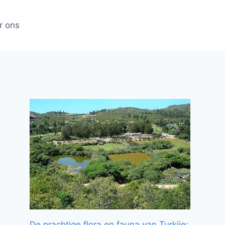
r ons
De prachtige flora en fauna van Turkije: