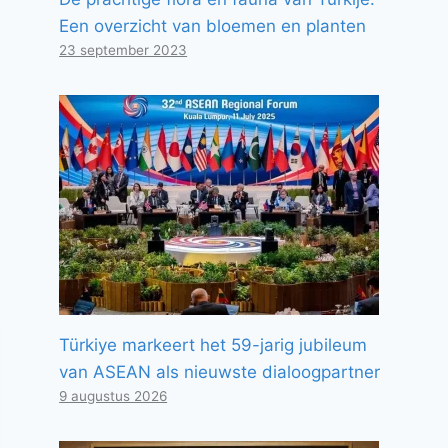
Een overzicht van bloemen en planten
23 september 2023
Türkiye markeert het 59-jarig jubileum
van ASEAN als nieuwste dialoogpartner
9 augustus 2026