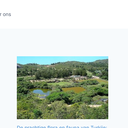
r ons
De prachtige flora en fauna van Turkije: