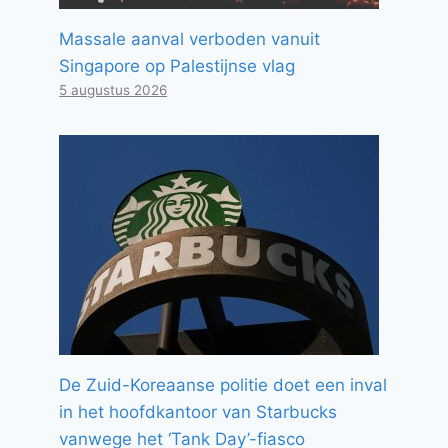
Massale aanval verboden vanuit
Singapore op Palestijnse vlag
5 augustus 2026
De Zuid-Koreaanse politie doet een inval
in het hoofdkantoor van Starbucks
vanwege het ‘Tank Day’-fiasco