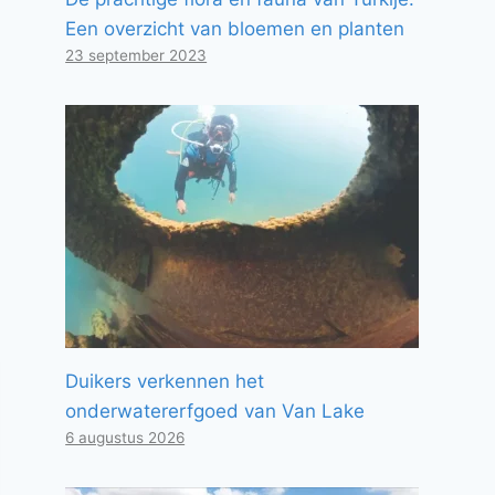
Een overzicht van bloemen en planten
23 september 2023
Duikers verkennen het
onderwatererfgoed van Van Lake
6 augustus 2026