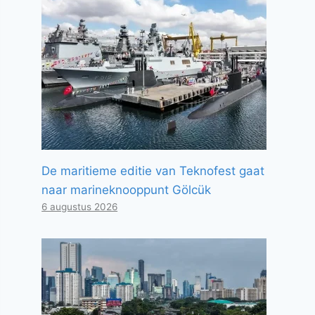
De maritieme editie van Teknofest gaat
naar marineknooppunt Gölcük
6 augustus 2026