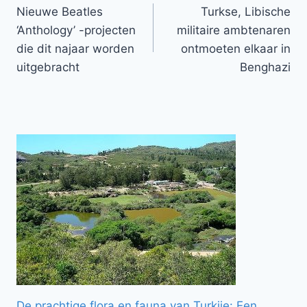
Nieuwe Beatles
Turkse, Libische
navigatie
‘Anthology’ -projecten
militaire ambtenaren
die dit najaar worden
ontmoeten elkaar in
uitgebracht
Benghazi
De prachtige flora en fauna van Turkije: Een