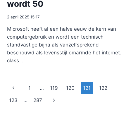
wordt 50
2 april 2025 15:17
Microsoft heeft al een halve eeuw de kern van
computergebruik en wordt een technisch
standvastige bijna als vanzelfsprekend
beschouwd als levensstijl omarmde het internet.
class…
Paginanavigatie
Vorige
1
…
119
120
121
122
pagina
Volgende
123
…
287
pagina