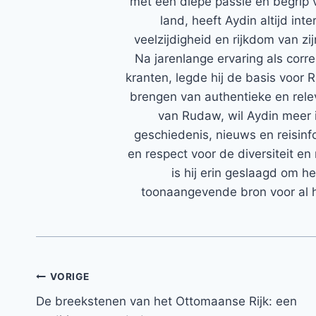
met een diepe passie en begrip 
land, heeft Aydin altijd in
veelzijdigheid en rijkdom van zi
Na jarenlange ervaring als corr
kranten, legde hij de basis voor 
brengen van authentieke en rele
van Rudaw, wil Aydin meer 
geschiedenis, nieuws en reisinfo
en respect voor de diversiteit en 
is hij erin geslaagd om h
toonaangevende bron voor al h
Bericht
VORIGE
De breekstenen van het Ottomaanse Rijk: een
navigatie