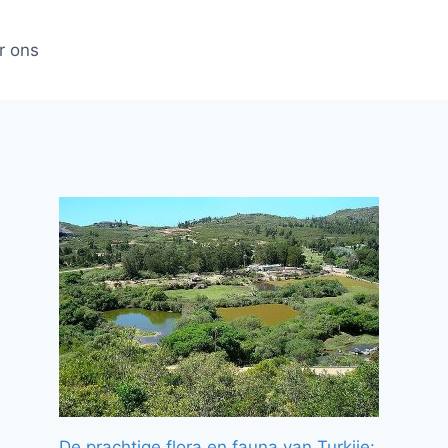
r ons
De prachtige flora en fauna van Turkije: