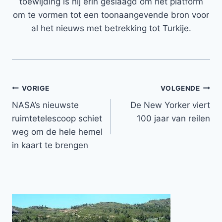
toewijding is hij erin geslaagd om het platform
om te vormen tot een toonaangevende bron voor
al het nieuws met betrekking tot Turkije.
Bericht
VORIGE
VOLGENDE
NASA’s nieuwste
De New Yorker viert
navigatie
ruimtetelescoop schiet
100 jaar van reilen
weg om de hele hemel
in kaart te brengen