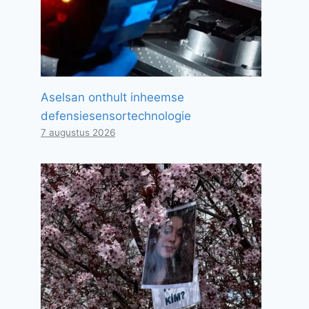
Aselsan onthult inheemse
defensiesensortechnologie
7 augustus 2026