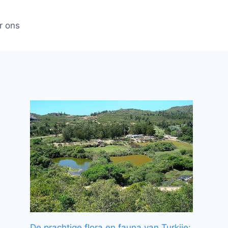
r ons
De prachtige flora en fauna van Turkije: