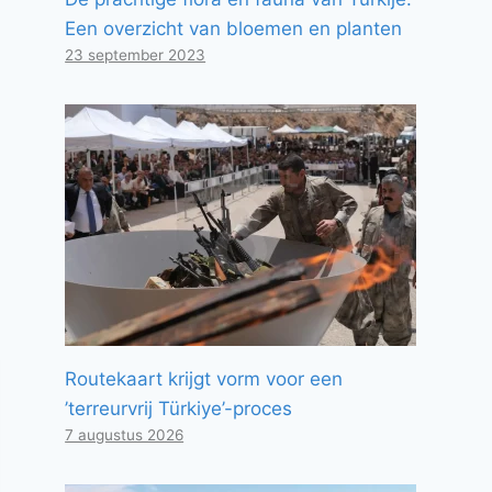
Een overzicht van bloemen en planten
23 september 2023
Routekaart krijgt vorm voor een
’terreurvrij Türkiye’-proces
7 augustus 2026