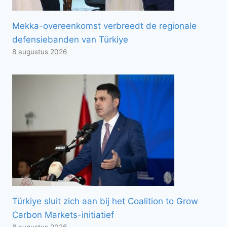
Mekka-overeenkomst verbreedt de regionale
defensiebanden van Türkiye
8 augustus 2026
Türkiye sluit zich aan bij het Coalition to Grow
Carbon Markets-initiatief
8 augustus 2026