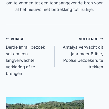
om te vormen tot een toonaangevende bron voor
al het nieuws met betrekking tot Turkije.
Bericht
VORIGE
VOLGENDE
Derde İmralı bezoek
Antalya verwacht dit
navigatie
set om een ​​
jaar meer Britse,
langverwachte
Poolse bezoekers te
verklaring af te
trekken
brengen