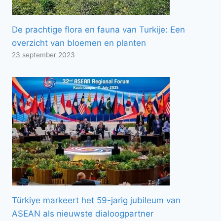
De prachtige flora en fauna van Turkije: Een
overzicht van bloemen en planten
23 september 2023
Türkiye markeert het 59-jarig jubileum van
ASEAN als nieuwste dialoogpartner