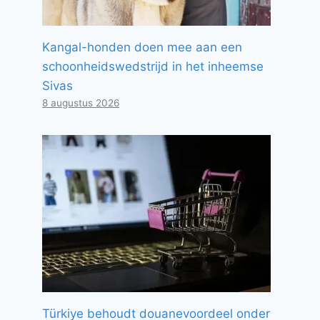
Kangal-honden doen mee aan een
schoonheidswedstrijd in het inheemse
Sivas
8 augustus 2026
Türkiye behoudt douanevoordeel onder