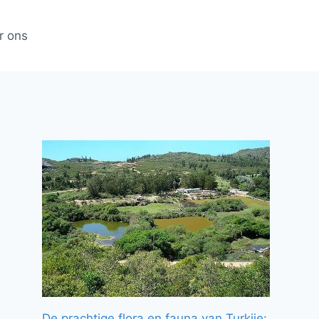
r ons
De prachtige flora en fauna van Turkije: