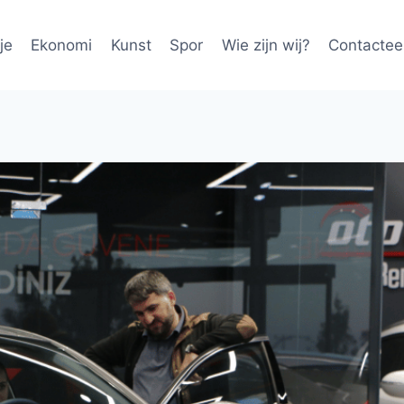
je
Ekonomi
Kunst
Spor
Wie zijn wij?
Contactee