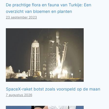
De prachtige flora en fauna van Turkije: Een
overzicht van bloemen en planten
23 september 2023
SpaceX-raket botst zoals voorspeld op de maan
7 augustus 2026