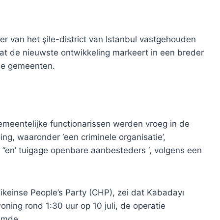
er van het şile-district van Istanbul vastgehouden
at de nieuwste ontwikkeling markeert in een breder
nde gemeenten.
meentelijke functionarissen werden vroeg in de
g, waaronder ‘een criminele organisatie’,
 ”en’ tuigage openbare aanbesteders ‘, volgens een
blikeinse People’s Party (CHP), zei dat Kabadayı
oning rond 1:30 uur op 10 juli, de operatie
emde.