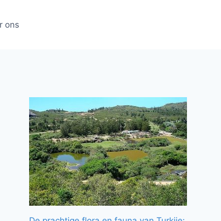
r ons
De prachtige flora en fauna van Turkije: