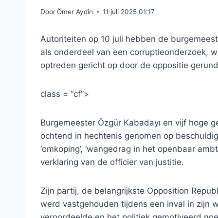
Door
Ömer Aydin
11 juli 2025 01:17
Autoriteiten op 10 juli hebben de burgemeest
als onderdeel van een corruptieonderzoek, w
optreden gericht op door de oppositie geru
class = “cf”>
Burgemeester Özgür Kabadayı en vijf hoge ge
ochtend in hechtenis genomen op beschuldigin
‘omkoping’, ‘wangedrag in het openbaar ambt
verklaring van de officier van justitie.
Zijn partij, de belangrijkste Opposition Repu
werd vastgehouden tijdens een inval in zijn w
veroordeelde en het politiek gemotiveerd no