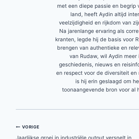
met een diepe passie en begrip 
land, heeft Aydin altijd in
veelzijdigheid en rijkdom van zi
Na jarenlange ervaring als corr
kranten, legde hij de basis voor 
brengen van authentieke en rele
van Rudaw, wil Aydin meer 
geschiedenis, nieuws en reisinfo
en respect voor de diversiteit en 
is hij erin geslaagd om h
toonaangevende bron voor al h
Bericht
VORIGE
Jaarlijkse groei in industriële output versnelt in