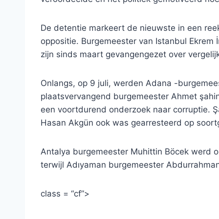
De detentie markeert de nieuwste in een re
oppositie. Burgemeester van Istanbul Ekrem
zijn sinds maart gevangengezet over vergelij
Onlangs, op 9 juli, werden Adana -burgeme
plaatsvervangend burgemeester Ahmet şahin g
een voortdurend onderzoek naar corruptie. 
Hasan Akgün ook was gearresteerd op soortg
Antalya burgemeester Muhittin Böcek werd ook 
terwijl Adıyaman burgemeester Abdurrahman 
class = “cf”>