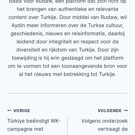
basis voor Rudaw, een platform dat zich richt op
het brengen van authentieke en relevante
content over Turkije. Door middel van Rudaw, wil
Aydin meer informeren over de Turkse cultuur,
geschiedenis, nieuws en reisinformatie, daarbij
leidend door integriteit en respect voor de
diversiteit en rijkdom van Turkije. Door zijn
toewijding is hij erin geslaagd om het platform
om te vormen tot een toonaangevende bron voor
al het nieuws met betrekking tot Turkije.
Bericht
VORIGE
VOLGENDE
Türkiye beëindigt WK-
Volgens onderzoek
navigatie
campagne met
vertraagt ​​de