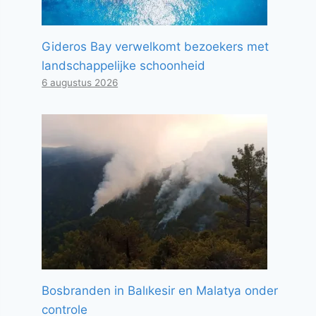
Gideros Bay verwelkomt bezoekers met
landschappelijke schoonheid
6 augustus 2026
Bosbranden in Balıkesir en Malatya onder
controle