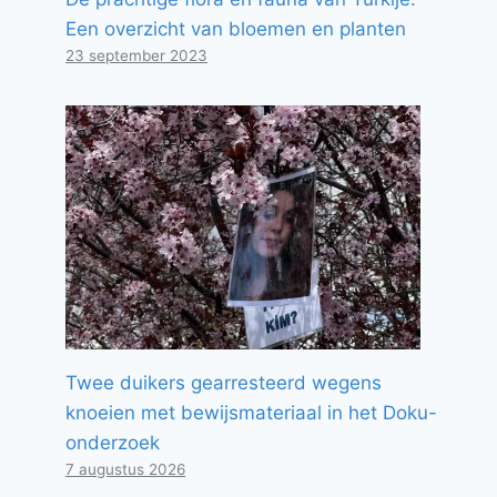
Een overzicht van bloemen en planten
23 september 2023
Twee duikers gearresteerd wegens
knoeien met bewijsmateriaal in het Doku-
onderzoek
7 augustus 2026