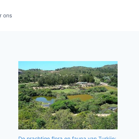
r ons
De prachtige flora en fauna van Turkije: