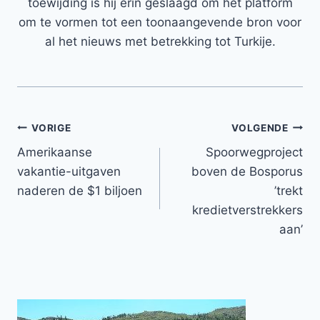
toewijding is hij erin geslaagd om het platform
om te vormen tot een toonaangevende bron voor
al het nieuws met betrekking tot Turkije.
Bericht
VORIGE
VOLGENDE
Amerikaanse
Spoorwegproject
navigatie
vakantie-uitgaven
boven de Bosporus
naderen de $1 biljoen
’trekt
kredietverstrekkers
aan’