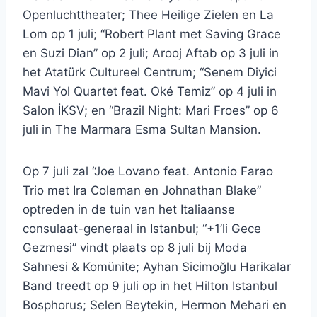
Openluchttheater; Thee Heilige Zielen en La
Lom op 1 juli; “Robert Plant met Saving Grace
en Suzi Dian” op 2 juli; Arooj Aftab op 3 juli in
het Atatürk Cultureel Centrum; “Senem Diyici
Mavi Yol Quartet feat. Oké Temiz” op 4 juli in
Salon İKSV; en “Brazil Night: Mari Froes” op 6
juli in The Marmara Esma Sultan Mansion.
Op 7 juli zal “Joe Lovano feat. Antonio Farao
Trio met Ira Coleman en Johnathan Blake”
optreden in de tuin van het Italiaanse
consulaat-generaal in Istanbul; “+1’li Gece
Gezmesi” vindt plaats op 8 juli bij Moda
Sahnesi & Komünite; Ayhan Sicimoğlu Harikalar
Band treedt op 9 juli op in het Hilton Istanbul
Bosphorus; Selen Beytekin, Hermon Mehari en