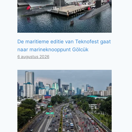
De maritieme editie van Teknofest gaat
naar marineknooppunt Gölcük
6 augustus 2026