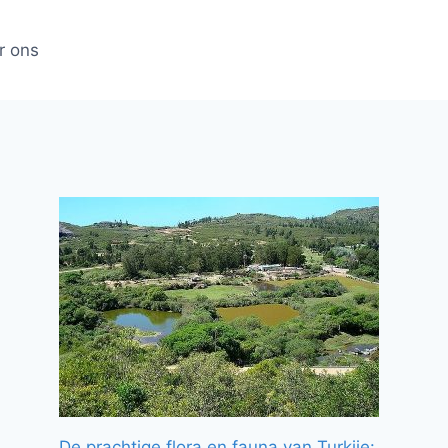
r ons
De prachtige flora en fauna van Turkije: