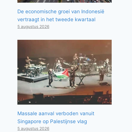
De economische groei van Indonesië
vertraagt ​​in het tweede kwartaal
5 augustus 2026
Massale aanval verboden vanuit
Singapore op Palestijnse vlag
5 augustus 2026