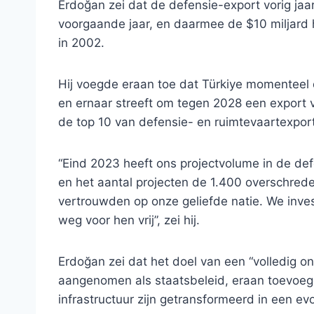
Erdoğan zei dat de defensie-export vorig jaa
voorgaande jaar, en daarmee de $10 miljard 
in 2002.
Hij voegde eraan toe dat Türkiye momenteel d
en ernaar streeft om tegen 2028 een export v
de top 10 van defensie- en ruimtevaartexpor
“Eind 2023 heeft ons projectvolume in de def
en het aantal projecten de 1.400 overschred
vertrouwden op onze geliefde natie. We inve
weg voor hen vrij”, zei hij.
Erdoğan zei dat het doel van een “volledig on
aangenomen als staatsbeleid, eraan toevoege
infrastructuur zijn getransformeerd in een e