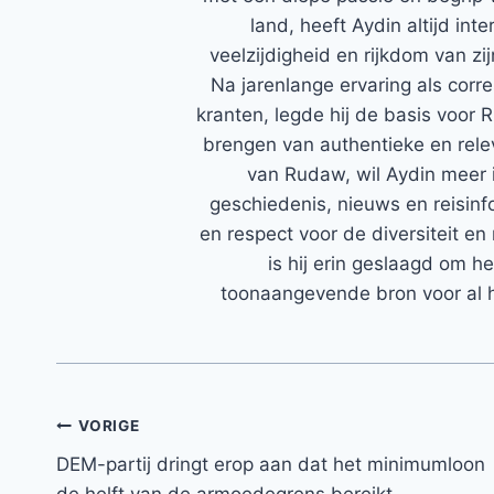
land, heeft Aydin altijd in
veelzijdigheid en rijkdom van zi
Na jarenlange ervaring als corr
kranten, legde hij de basis voor 
brengen van authentieke en rele
van Rudaw, wil Aydin meer 
geschiedenis, nieuws en reisinfo
en respect voor de diversiteit en 
is hij erin geslaagd om h
toonaangevende bron voor al h
Bericht
VORIGE
DEM-partij dringt erop aan dat het minimumloon
navigatie
de helft van de armoedegrens bereikt