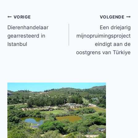
Bericht
VORIGE
VOLGENDE
Dierenhandelaar
Een driejarig
navigatie
gearresteerd in
mijnopruimingsproject
Istanbul
eindigt aan de
oostgrens van Türkiye