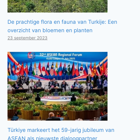
De prachtige flora en fauna van Turkije: Een
overzicht van bloemen en planten
23 september 2023
Türkiye markeert het 59-jarig jubileum van
ASEAN als nieuwste dialoogpartner