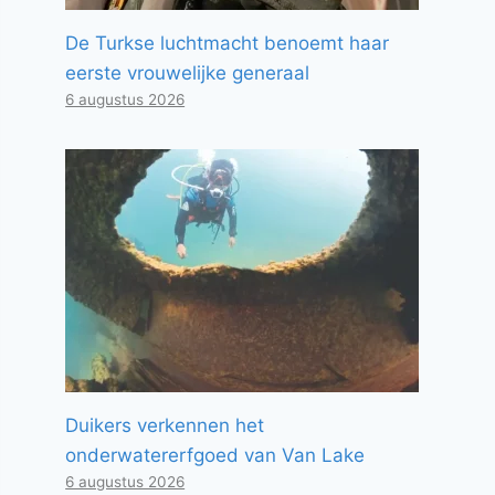
De Turkse luchtmacht benoemt haar
eerste vrouwelijke generaal
6 augustus 2026
Duikers verkennen het
onderwatererfgoed van Van Lake
6 augustus 2026