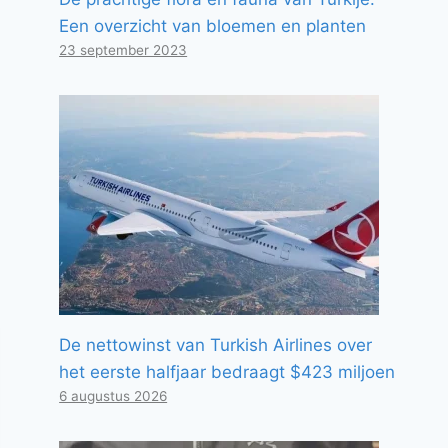
Een overzicht van bloemen en planten
23 september 2023
De nettowinst van Turkish Airlines over
het eerste halfjaar bedraagt ​​$423 miljoen
6 augustus 2026