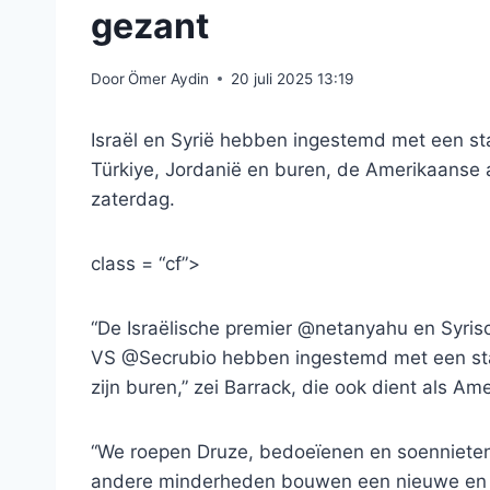
gezant
Door
Ömer Aydin
20 juli 2025 13:19
Israël en Syrië hebben ingestemd met een st
Türkiye, Jordanië en buren, de Amerikaanse
zaterdag.
class = “cf”>
“De Israëlische premier @netanyahu en Syri
VS @Secrubio hebben ingestemd met een sta
zijn buren,” zei Barrack, die ook dient als Am
“We roepen Druze, bedoeïenen en soenniete
andere minderheden bouwen een nieuwe en ver