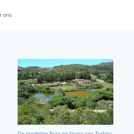
r ons
De prachtige flora en fauna van Turkije: