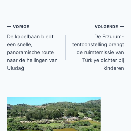
Bericht
VORIGE
VOLGENDE
De kabelbaan biedt
De Erzurum-
navigatie
een snelle,
tentoonstelling brengt
panoramische route
de ruimtemissie van
naar de hellingen van
Türkiye dichter bij
Uludağ
kinderen