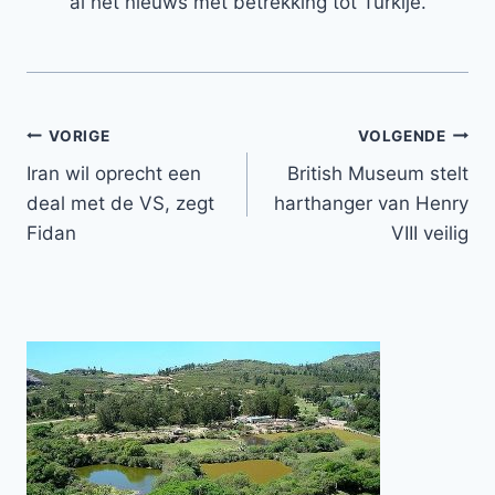
al het nieuws met betrekking tot Turkije.
Bericht
VORIGE
VOLGENDE
Iran wil oprecht een
British Museum stelt
navigatie
deal met de VS, zegt
harthanger van Henry
Fidan
VIII veilig