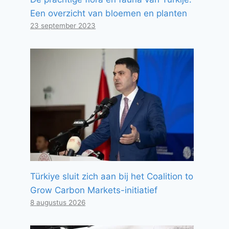
Een overzicht van bloemen en planten
23 september 2023
Türkiye sluit zich aan bij het Coalition to
Grow Carbon Markets-initiatief
8 augustus 2026