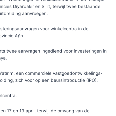
incies Diyarbakır en Siirt, terwijl twee bestaande
suitbreiding aanvroegen.
vesteringsaanvragen voor winkelcentra in de
ovincie Ağrı.
hts twee aanvragen ingediend voor investeringen in
nya.
atırım, een commerciële vastgoedontwikkelings-
ding, zich voor op een beursintroductie (IPO).
elcentra.
en 17 en 19 april, terwijl de omvang van de