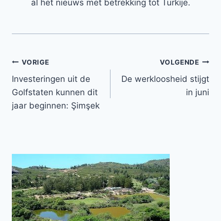
al het nieuws met betrekking tot Turkije.
Bericht
VORIGE
VOLGENDE
Investeringen uit de
De werkloosheid stijgt
navigatie
Golfstaten kunnen dit
in juni
jaar beginnen: Şimşek