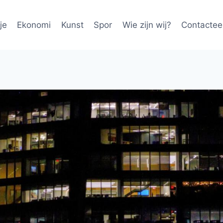
je
Ekonomi
Kunst
Spor
Wie zijn wij?
Contactee