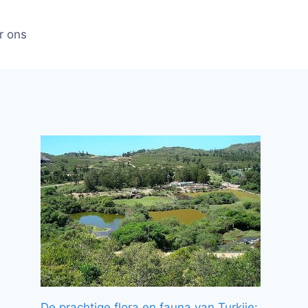
r ons
De prachtige flora en fauna van Turkije: