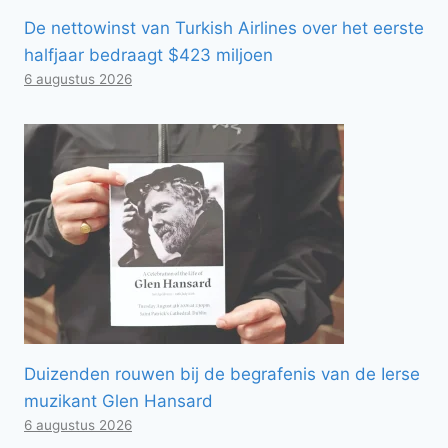
De nettowinst van Turkish Airlines over het eerste
halfjaar bedraagt ​​$423 miljoen
6 augustus 2026
Duizenden rouwen bij de begrafenis van de Ierse
muzikant Glen Hansard
6 augustus 2026