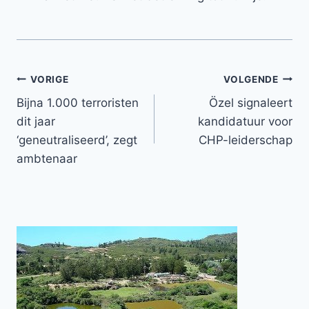
Bericht
VORIGE
VOLGENDE
Bijna 1.000 terroristen
Özel signaleert
navigatie
dit jaar
kandidatuur voor
‘geneutraliseerd’, zegt
CHP-leiderschap
ambtenaar