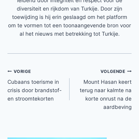
leidend door integriteit en respect voor de
diversiteit en rijkdom van Turkije. Door zijn
toewijding is hij erin geslaagd om het platform
om te vormen tot een toonaangevende bron voor
al het nieuws met betrekking tot Turkije.
Bericht
VORIGE
VOLGENDE
Cubaans toerisme in
Mount Hasan keert
navigatie
crisis door brandstof-
terug naar kalmte na
en stroomtekorten
korte onrust na de
aardbeving