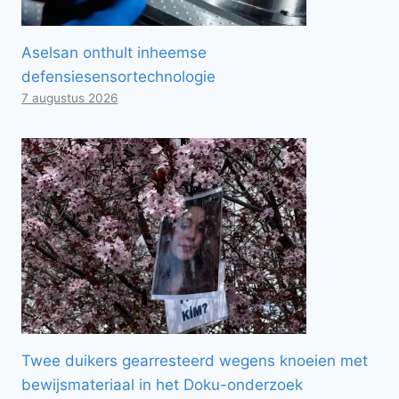
Aselsan onthult inheemse
defensiesensortechnologie
7 augustus 2026
Twee duikers gearresteerd wegens knoeien met
bewijsmateriaal in het Doku-onderzoek