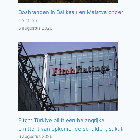
Bosbranden in Balıkesir en Malatya onder
controle
6 augustus 2026
Fitch: Türkiye blijft een belangrijke
emittent van opkomende schulden, sukuk
6 augustus 2026