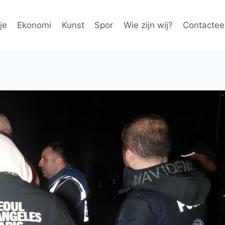
je
Ekonomi
Kunst
Spor
Wie zijn wij?
Contactee