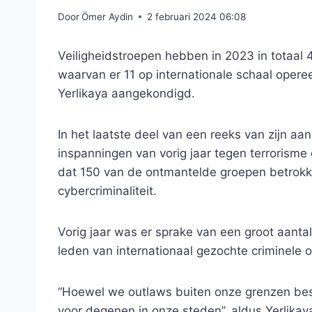
Door
Ömer Aydin
2 februari 2024 06:08
Veiligheidstroepen hebben in 2023 in totaa
waarvan er 11 op internationale schaal opere
Yerlikaya aangekondigd.
In het laatste deel van een reeks van zijn aa
inspanningen van vorig jaar tegen terrorisme e
dat 150 van de ontmantelde groepen betrok
cybercriminaliteit.
Vorig jaar was er sprake van een groot aant
leden van internationaal gezochte criminele o
“Hoewel we outlaws buiten onze grenzen bestr
voor degenen in onze steden”, aldus Yerlikay