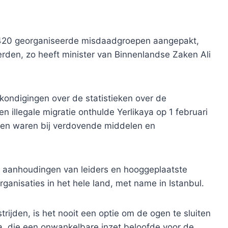
l 420 georganiseerde misdaadgroepen aangepakt,
erden, zo heeft minister van Binnenlandse Zaken Ali
nkondigingen over de statistieken over de
n illegale migratie onthulde Yerlikaya op 1 februari
ken waren bij verdovende middelen en
al aanhoudingen van leiders en hooggeplaatste
rganisaties in het hele land, met name in Istanbul.
ijden, is het nooit een optie om de ogen te sluiten
a, die een onwankelbare inzet beloofde voor de