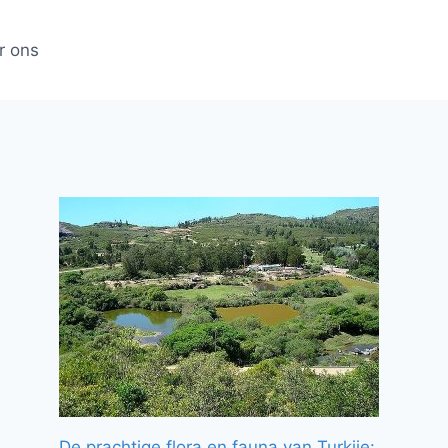
r ons
De prachtige flora en fauna van Turkije: