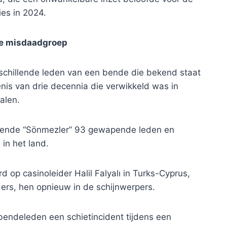
ies in 2024.
ige misdaadgroep
rschillende leden van een bende die bekend staat
nis van drie decennia die verwikkeld was in
alen.
e bende “Sönmezler” 93 gewapende leden en
in het land.
 op casinoleider Halil Falyalı in Turks-Cyprus,
ders, hen opnieuw in de schijnwerpers.
endeleden een schietincident tijdens een