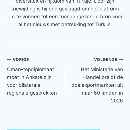
diversiteit en rijkdom van Turkije. Door zijn
toewijding is hij erin geslaagd om het platform
om te vormen tot een toonaangevende bron voor
al het nieuws met betrekking tot Turkije.
Bericht
VORIGE
VOLGENDE
Oman-topdiplomaat
Het Ministerie van
navigatie
moet in Ankara zijn
Handel breidt de
voor bilaterale,
doelexportmarkten uit
regionale gesprekken
naar 60 landen in
2026