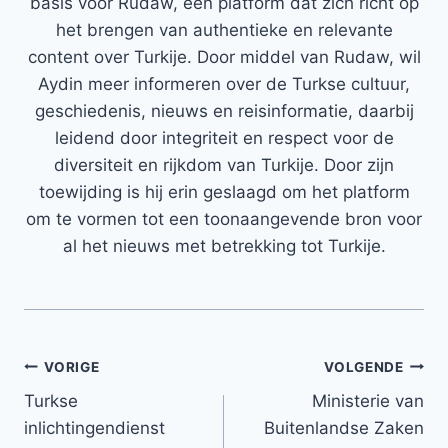
basis voor Rudaw, een platform dat zich richt op
het brengen van authentieke en relevante
content over Turkije. Door middel van Rudaw, wil
Aydin meer informeren over de Turkse cultuur,
geschiedenis, nieuws en reisinformatie, daarbij
leidend door integriteit en respect voor de
diversiteit en rijkdom van Turkije. Door zijn
toewijding is hij erin geslaagd om het platform
om te vormen tot een toonaangevende bron voor
al het nieuws met betrekking tot Turkije.
Bericht
VORIGE
VOLGENDE
Turkse
Ministerie van
navigatie
inlichtingendienst
Buitenlandse Zaken