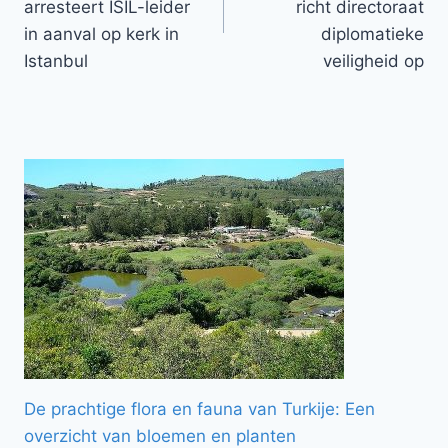
arresteert ISIL-leider
richt directoraat
in aanval op kerk in
diplomatieke
Istanbul
veiligheid op
De prachtige flora en fauna van Turkije: Een
overzicht van bloemen en planten