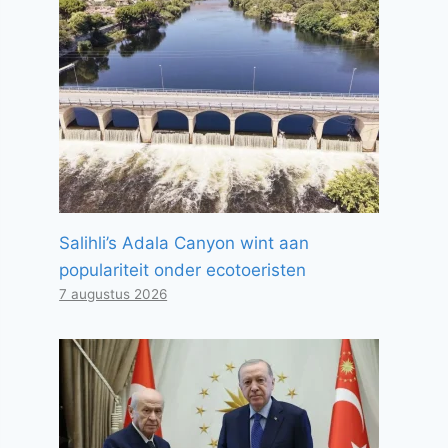
Salihli’s Adala Canyon wint aan
populariteit onder ecotoeristen
7 augustus 2026