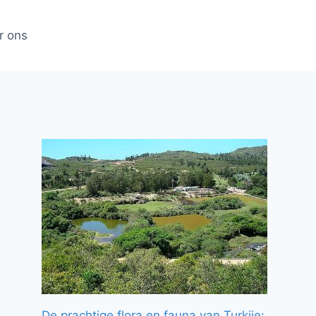
r ons
De prachtige flora en fauna van Turkije: