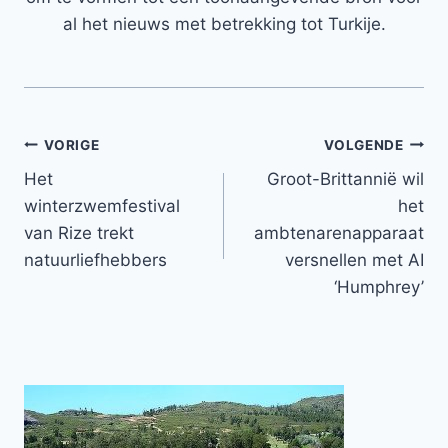
al het nieuws met betrekking tot Turkije.
Bericht
VORIGE
VOLGENDE
Het
Groot-Brittannië wil
navigatie
winterzwemfestival
het
van Rize trekt
ambtenarenapparaat
natuurliefhebbers
versnellen met AI
‘Humphrey’