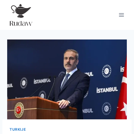
Doorgaan
naar
inhoud
TURKIJE