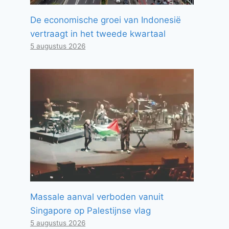
De economische groei van Indonesië
vertraagt ​​in het tweede kwartaal
5 augustus 2026
Massale aanval verboden vanuit
Singapore op Palestijnse vlag
5 augustus 2026