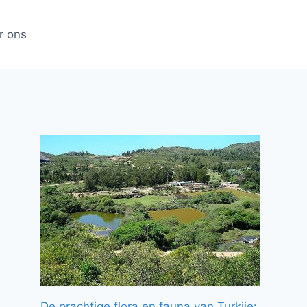
r ons
De prachtige flora en fauna van Turkije: