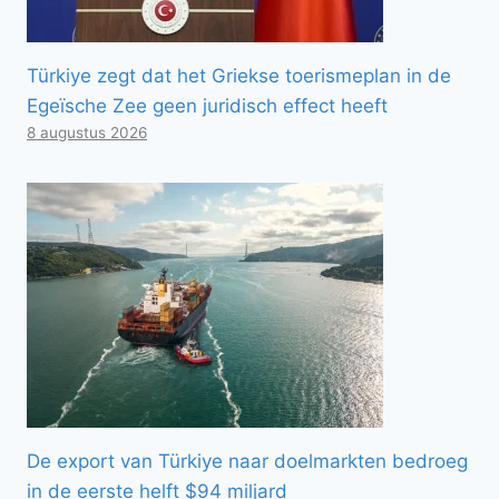
Türkiye zegt dat het Griekse toerismeplan in de
Egeïsche Zee geen juridisch effect heeft
8 augustus 2026
De export van Türkiye naar doelmarkten bedroeg
in de eerste helft $94 miljard